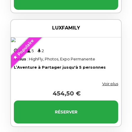
LUXFAMILY
Populaire
10'
5
2
Inclus
: HighFly, Photos, Expo Permanente
L’Aventure à Partager jusqu'à 5 personnes
Voir plus
454,50 €
RÉSERVER