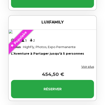
LUXFAMILY
Populaire
10'
5
2
Inclus
: HighFly, Photos, Expo Permanente
L’Aventure à Partager jusqu'à 5 personnes
Voir plus
454,50 €
RÉSERVER