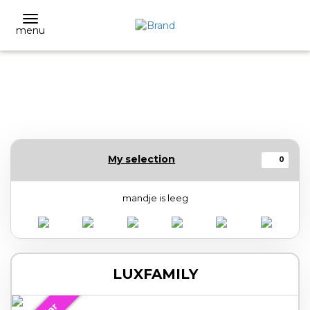
menu
My selection
0
mandje is leeg
LUXFAMILY