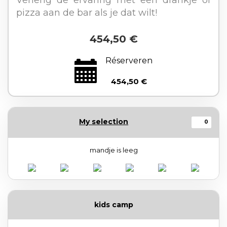
Verleng de ervaring met een drankje of
pizza aan de bar als je dat wilt!
454,50 €
Réserveren
454,50 €
My selection
0
mandje is leeg
kids camp