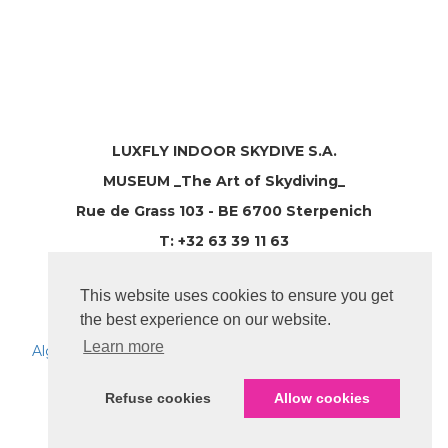
LUXFLY INDOOR SKYDIVE S.A.
MUSEUM _The Art of Skydiving_
Rue de Grass 103 - BE 6700 Sterpenich
T: +32 63 39 11 63
Province LUXEMBOURG
This website uses cookies to ensure you get
hello@luxfly.eu
the best experience on our website.
Learn more
Algemene verkoopvoorwaarden
-
Impressum
-
Privacy
policy
Refuse cookies
Allow cookies